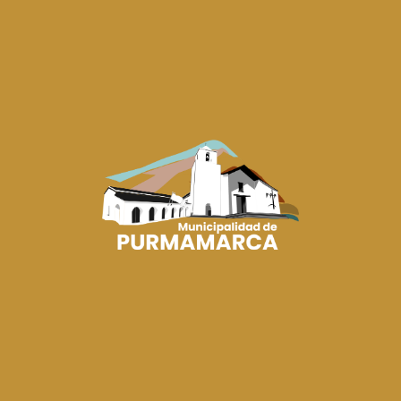
02/04/2026
Jornada Integral en Encrucijada de Tascal
Más de 30 mascotas fueron vacunadas y
desparasitadas en una jornada que también
incluyó la entrega de...
Ver más