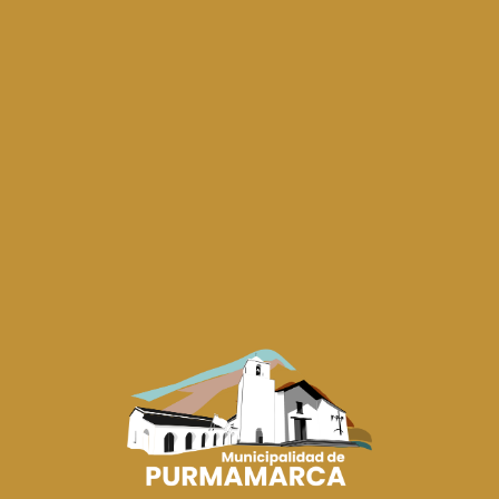
GOBIERNO MUNICIPAL
REUNIÓN INSTITUCIONAL PARA FORTALECER LA
GESTIÓN MUNICIPAL
05/08/2026
El intendente José Humberto López se reunió con el secretario de Asuntos y
Relaciones Municipales, Fabián...
CULTURA
EL BACHILLERATO N.º 18 DE PURMAMARCA ELIGIÓ
A SU EMBAJADORA Y CHICO 10 2026
05/08/2026
El Bachillerato N.º 18 de Purmamarca realizó la elección de su Embajadora
Estudiantil y Chico 10 202...
DESARROLLO HUMANO
PURMAMARCA CONTINÚA FORTALECIENDO LA
ASISTENCIA ALIMENTARIA A TRAVÉS DEL
PROGRAMA “COMER EN CASA”
05/08/2026