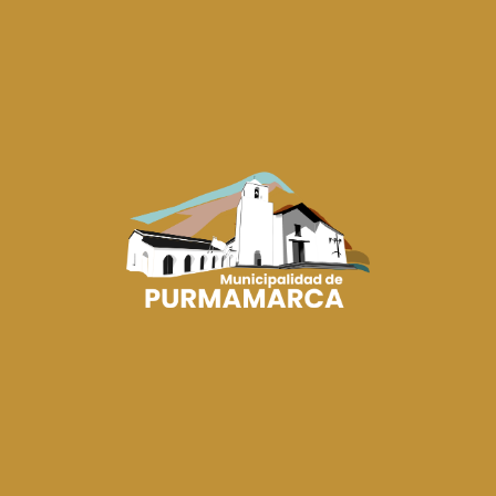
Obras Privadas
eso al
Asesoramiento al vecino, exigir el
lorados
cumplimiento de la reglamentación vigente,
cuidar el patrimonio y esencia del pueblo de
Purmamarca.
Ver más
Control Comercial
ener tu
Tramitá habilitación, reempadronamiento o
ción.
baja de tu comercio en la oficina de Control
Comercial. Atención presencial de lunes a
viernes por la mañana.
Ver más