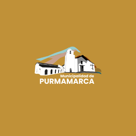
Etiquetas
#ElCambioNoSeDetiene
,
#HayEquipo
,
#HayGestión
Más Noticias
GOBIERNO MUNICIPAL
REUNIÓN INSTITUCIONAL PARA FORTALECER LA
GESTIÓN MUNICIPAL
05/08/2026
El intendente José Humberto López se reunió con el secretario de Asuntos y
Relaciones Municipales, Fabián...
CULTURA
EL BACHILLERATO N.º 18 DE PURMAMARCA ELIGIÓ
A SU EMBAJADORA Y CHICO 10 2026
05/08/2026
El Bachillerato N.º 18 de Purmamarca realizó la elección de su Embajadora
Estudiantil y Chico 10 202...