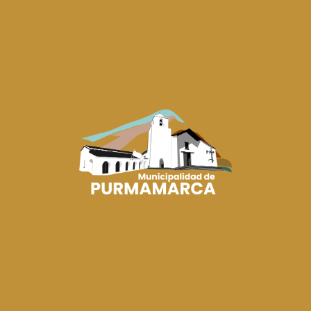
Etiquetas
#ElCambioNoSeDetiene
,
#HayEquipo
,
#HayGestión
Más Noticias
GOBIERNO MUNICIPAL
REUNIÓN INSTITUCIONAL PARA FORTALECER LA
GESTIÓN MUNICIPAL
05/08/2026
El intendente José Humberto López se reunió con el secretario de Asuntos y
Relaciones Municipales, Fabián...
CULTURA
EL BACHILLERATO N.º 18 DE PURMAMARCA ELIGIÓ
A SU EMBAJADORA Y CHICO 10 2026
05/08/2026
El Bachillerato N.º 18 de Purmamarca realizó la elección de su Embajadora
Estudiantil y Chico 10 202...