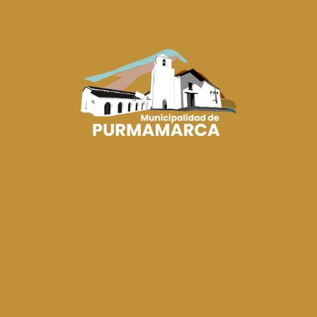
 II Edición de Estación Carnaval, una jornada que reunió
a participación de comparsas, delegaciones y visitantes d
ación del Tren Solar de la Quebrada, donde se realizó la
añada por presentaciones culturales, la recepción de
 que dio el marco musical al inicio de la jornada.
sco del pueblo con un colorido desfile que recorrió las
nes de Jujuy estuvieron representadas a través de
naval, ofreciendo un espectáculo lleno de música, danza
 presentaciones musicales a cargo de La Séptima y KQP,
 visitantes que disfrutaron de una celebración que
 el espíritu de encuentro que caracteriza a estas fiestas