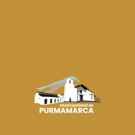
Etiquetas
#ElCambioNoSeDetiene
,
#HayEquipo
,
#HayGestión
Más Noticias
GOBIERNO MUNICIPAL
REUNIÓN INSTITUCIONAL PARA FORTALECER LA
GESTIÓN MUNICIPAL
05/08/2026
El intendente José Humberto López se reunió con el secretario de Asuntos y